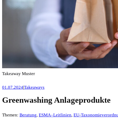
Takeaway Muster
01.07.2024
|
Takeaways
Greenwashing Anlageprodukte
Themen:
Beratung
, 
ESMA–Leitlinien
, 
EU-Taxonomieverordn