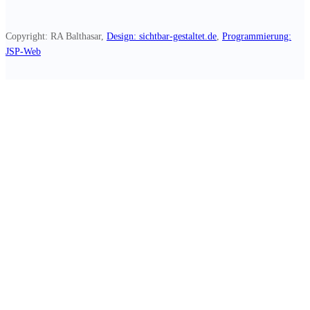
Copyright: RA Balthasar,
Design: sichtbar-gestaltet.de
,
Programmierung:
JSP-Web