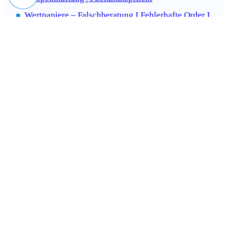
Wertpapiere – Falschberatung I Fehlerhafte Order I
Stornierung I Unerlaubte Geschäfte
Kryptowährungen | Bitcoin | Ether | Ripple & Co.
Kapitalbeschaffung per ICOs | Initial Coin Offerings
Trading Scam – Unseriöse Online-Trading-Plattformen
Stefan Balthasar, Rechtsanwalt
Fachanwalt für Bank- und Kapitalmarktrecht
Kanzlei Balthasar
Graf-Adolf-Str. 10
58239 Schwerte
Direktkontakt:
+49 171 6561106